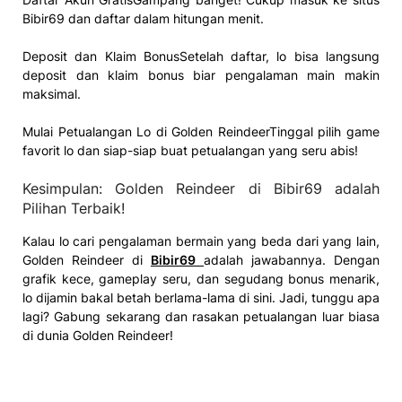
Bibir69 dan daftar dalam hitungan menit.
Deposit dan Klaim BonusSetelah daftar, lo bisa langsung
deposit dan klaim bonus biar pengalaman main makin
maksimal.
Mulai Petualangan Lo di Golden ReindeerTinggal pilih game
favorit lo dan siap-siap buat petualangan yang seru abis!
Kesimpulan: Golden Reindeer di Bibir69 adalah
Pilihan Terbaik!
Kalau lo cari pengalaman bermain yang beda dari yang lain,
Golden Reindeer di
Bibir69
adalah jawabannya. Dengan
grafik kece, gameplay seru, dan segudang bonus menarik,
lo dijamin bakal betah berlama-lama di sini. Jadi, tunggu apa
lagi? Gabung sekarang dan rasakan petualangan luar biasa
di dunia Golden Reindeer!