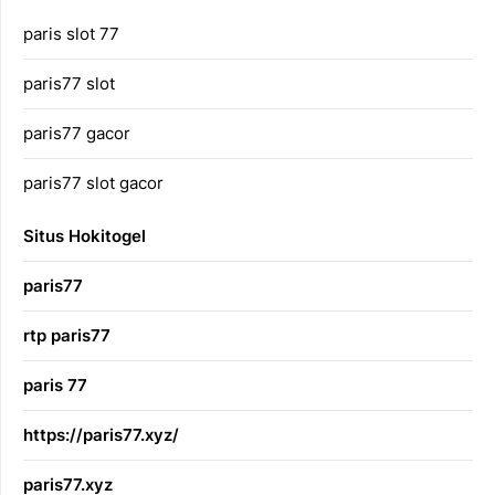
paris slot 77
paris77 slot
paris77 gacor
paris77 slot gacor
Situs Hokitogel
paris77
rtp paris77
paris 77
https://paris77.xyz/
paris77.xyz