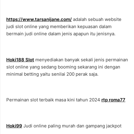
https://www.tarsanijane.com/
adalah sebuah website
judi slot online yang memberikan kepuasan dalam
bermain judi online dalam jenis apapun itu jenisnya.
Hoki188 Slot
menyediakan banyak sekali jenis permainan
slot online yang sedang booming sekarang ini dengan
minimal betting yaitu senilai 200 perak saja.
Permainan slot terbaik masa kini tahun 2024
rtp roma77
Hoki99
Judi online paling murah dan gampang jackpot