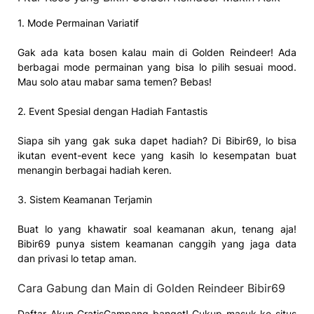
1. Mode Permainan Variatif
Gak ada kata bosen kalau main di Golden Reindeer! Ada
berbagai mode permainan yang bisa lo pilih sesuai mood.
Mau solo atau mabar sama temen? Bebas!
2. Event Spesial dengan Hadiah Fantastis
Siapa sih yang gak suka dapet hadiah? Di Bibir69, lo bisa
ikutan event-event kece yang kasih lo kesempatan buat
menangin berbagai hadiah keren.
3. Sistem Keamanan Terjamin
Buat lo yang khawatir soal keamanan akun, tenang aja!
Bibir69 punya sistem keamanan canggih yang jaga data
dan privasi lo tetap aman.
Cara Gabung dan Main di Golden Reindeer Bibir69
Daftar Akun GratisGampang banget! Cukup masuk ke situs