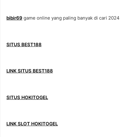
bibir69
game online yang paling banyak di cari 2024
SITUS BEST188
LINK SITUS BEST188
SITUS HOKITOGEL
LINK SLOT HOKITOGEL