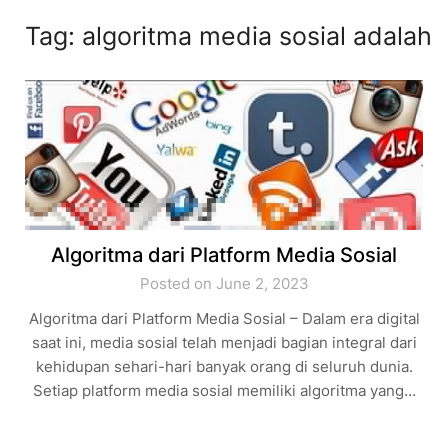
Tag:
algoritma media sosial adalah
Algoritma dari Platform Media Sosial
Posted on June 2, 2023
Algoritma dari Platform Media Sosial – Dalam era digital
saat ini, media sosial telah menjadi bagian integral dari
kehidupan sehari-hari banyak orang di seluruh dunia.
Setiap platform media sosial memiliki algoritma yang…