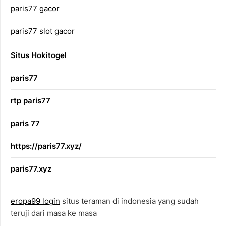
paris77 gacor
paris77 slot gacor
Situs Hokitogel
paris77
rtp paris77
paris 77
https://paris77.xyz/
paris77.xyz
eropa99 login
situs teraman di indonesia yang sudah
teruji dari masa ke masa