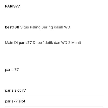
PARIS77
best188
Situs Paling Sering Kasih WD
Main Di
paris77
Depo 1detik dan WD 2 Menit
paris 77
paris slot 77
paris77 slot