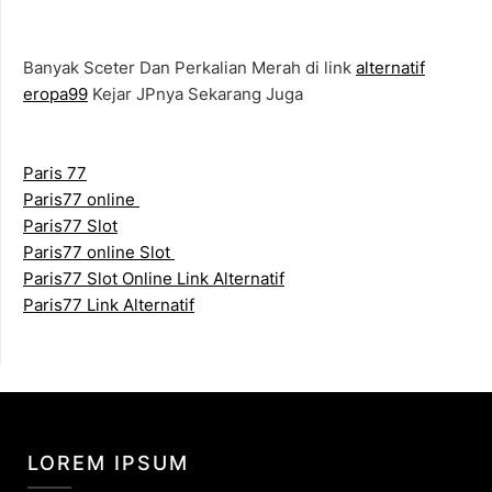
Banyak Sceter Dan Perkalian Merah di link
alternatif
eropa99
Kejar JPnya Sekarang Juga
Paris 77
Paris77 online
Paris77 Slot
Paris77 online Slot
Paris77 Slot Online Link Alternatif
Paris77 Link Alternatif
LOREM IPSUM