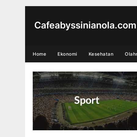
Skip
to
content
Cafeabyssinianola.com
Home
Ekonomi
Kesehatan
Olah