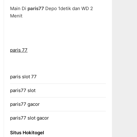
Main Di
paris77
Depo 1detik dan WD 2
Menit
paris 77
paris slot 77
paris77 slot
paris77 gacor
paris77 slot gacor
Situs Hokitogel