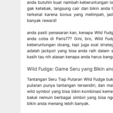
anda butuhin buat nambah keberuntungan lo.
gak ketebak, langsung cair dan bikin anda t
terkenal karena bonus yang melimpah, jad
banyak reward!
anda pasti penasaran kan, kenapa Wild Fudge
anda coba di Paris77? Gini, bro, Wild Fu
keberuntungan doang, tapi juga soal strategi
adalah jackpot yang bisa anda raih dalam s
kasih tau nih alasan kenapa anda harus bang
Wild Fudge: Game Seru yang Bikin an
Tantangan Seru Tiap Putaran Wild Fudge buk
putaran punya tantangan tersendiri, dan ma
wild symbol yang bisa bikin kombinasi keme
bakal nemuin berbagai simbol yang bisa ng
bikin anda menang lebih banyak.