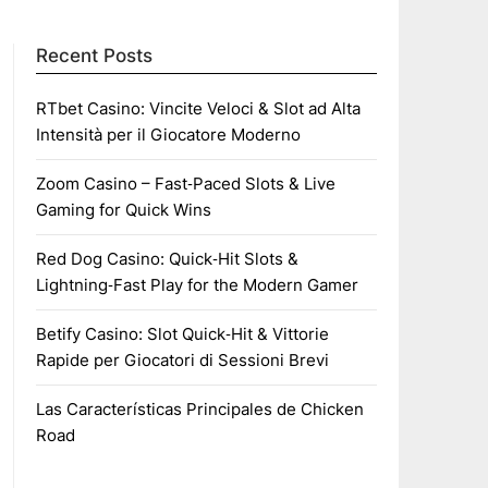
Recent Posts
RTbet Casino: Vincite Veloci & Slot ad Alta
Intensità per il Giocatore Moderno
Zoom Casino – Fast‑Paced Slots & Live
Gaming for Quick Wins
Red Dog Casino: Quick‑Hit Slots &
Lightning‑Fast Play for the Modern Gamer
Betify Casino: Slot Quick‑Hit & Vittorie
Rapide per Giocatori di Sessioni Brevi
Las Características Principales de Chicken
Road