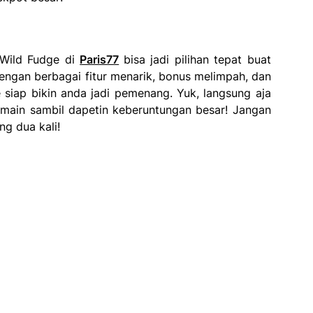
 Wild Fudge di
Paris77
bisa jadi pilihan tepat buat
engan berbagai fitur menarik, bonus melimpah, dan
iap bikin anda jadi pemenang. Yuk, langsung aja
a main sambil dapetin keberuntungan besar! Jangan
ng dua kali!