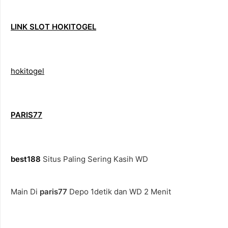
LINK SLOT HOKITOGEL
hokitogel
PARIS77
best188
Situs Paling Sering Kasih WD
Main Di
paris77
Depo 1detik dan WD 2 Menit