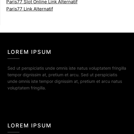
Paris77 Slot Online Link Alternatif
Paris77 Link Alternatif
LOREM IPSUM
Sed ut perspiciatis unde omnis iste natus voluptatem fringilla
tempor dignissim at, pretium et arcu. Sed ut perspiciatis
unde omnis iste tempor dignissim at, pretium et arcu natus
voluptatem fringilla.
LOREM IPSUM