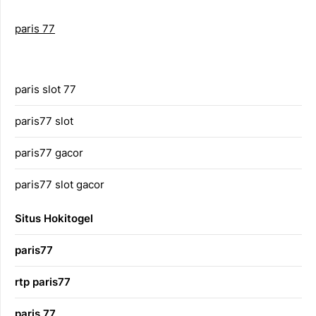
paris 77
paris slot 77
paris77 slot
paris77 gacor
paris77 slot gacor
Situs Hokitogel
paris77
rtp paris77
paris 77