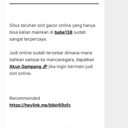
Situs taruhan slot gacor online yang hanya
bisa kalian mainkan di
babe138
sudah
sangat terpercaya.
Judi online sudah tersebar dimana-mana
bahkan sampai ke mancanegara, dapatkan
Akun Gampang JP
jika ingin bermain judi
slot online.
Recommended
https://heylink.me/bibir69ofc