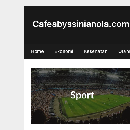
Skip
to
content
Cafeabyssinianola.com
Home
Ekonomi
Kesehatan
Olah