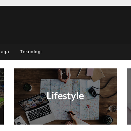
raga
Teknologi