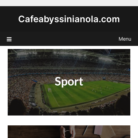
Skip
to
Cafeabyssinianola.com
content
Menu