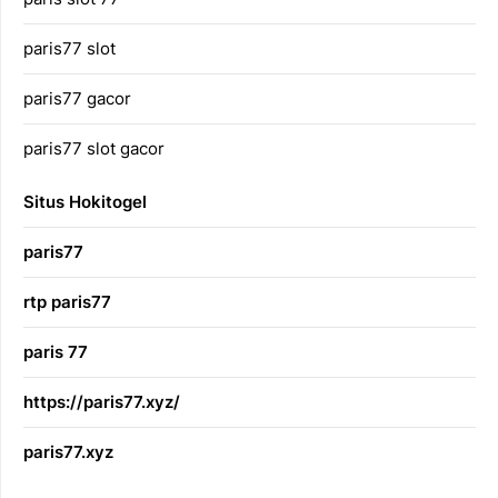
paris77 slot
paris77 gacor
paris77 slot gacor
Situs Hokitogel
paris77
rtp paris77
paris 77
https://paris77.xyz/
paris77.xyz