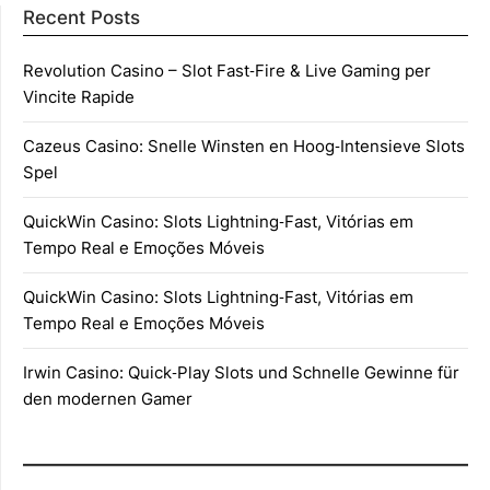
Recent Posts
Revolution Casino – Slot Fast‑Fire & Live Gaming per
Vincite Rapide
Cazeus Casino: Snelle Winsten en Hoog‑Intensieve Slots
Spel
QuickWin Casino: Slots Lightning‑Fast, Vitórias em
Tempo Real e Emoções Móveis
QuickWin Casino: Slots Lightning‑Fast, Vitórias em
Tempo Real e Emoções Móveis
Irwin Casino: Quick‑Play Slots und Schnelle Gewinne für
den modernen Gamer