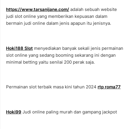
https://www.tarsanijane.com/
adalah sebuah website
judi slot online yang memberikan kepuasan dalam
bermain judi online dalam jenis apapun itu jenisnya.
Hoki188 Slot
menyediakan banyak sekali jenis permainan
slot online yang sedang booming sekarang ini dengan
minimal betting yaitu senilai 200 perak saja.
Permainan slot terbaik masa kini tahun 2024
rtp roma77
Hoki99
Judi online paling murah dan gampang jackpot