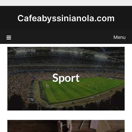
Skip
to
Cafeabyssinianola.com
content
Menu