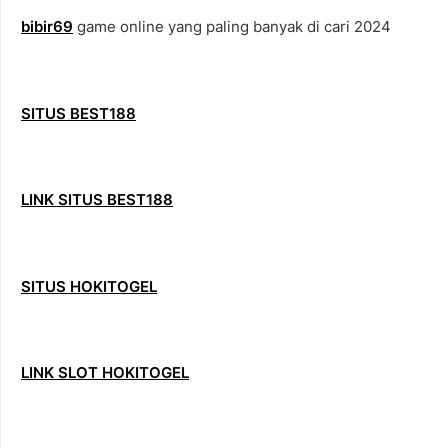
bibir69
game online yang paling banyak di cari 2024
SITUS BEST188
LINK SITUS BEST188
SITUS HOKITOGEL
LINK SLOT HOKITOGEL