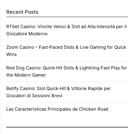
Recent Posts
RTbet Casino: Vincite Veloci & Slot ad Alta Intensità per il
Giocatore Moderno
Zoom Casino – Fast‑Paced Slots & Live Gaming for Quick
Wins
Red Dog Casino: Quick‑Hit Slots & Lightning‑Fast Play for
the Modern Gamer
Betify Casino: Slot Quick‑Hit & Vittorie Rapide per
Giocatori di Sessioni Brevi
Las Características Principales de Chicken Road