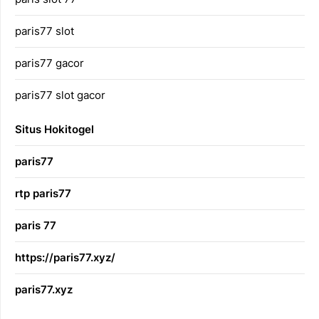
paris77 slot
paris77 gacor
paris77 slot gacor
Situs Hokitogel
paris77
rtp paris77
paris 77
https://paris77.xyz/
paris77.xyz