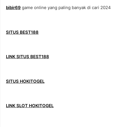
bibir69
game online yang paling banyak di cari 2024
SITUS BEST188
LINK SITUS BEST188
SITUS HOKITOGEL
LINK SLOT HOKITOGEL