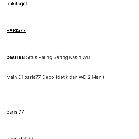
hokitogel
PARIS77
best188
Situs Paling Sering Kasih WD
Main Di
paris77
Depo 1detik dan WD 2 Menit
paris 77
paris slot 77