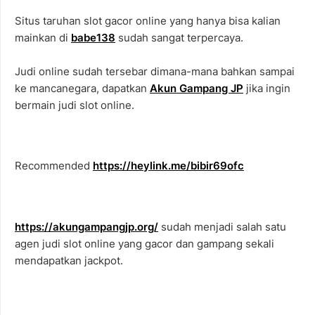
Situs taruhan slot gacor online yang hanya bisa kalian
mainkan di
babe138
sudah sangat terpercaya.
Judi online sudah tersebar dimana-mana bahkan sampai
ke mancanegara, dapatkan
Akun Gampang JP
jika ingin
bermain judi slot online.
Recommended
https://heylink.me/bibir69ofc
https://akungampangjp.org/
sudah menjadi salah satu
agen judi slot online yang gacor dan gampang sekali
mendapatkan jackpot.