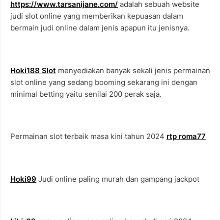
https://www.tarsanijane.com/
adalah sebuah website
judi slot online yang memberikan kepuasan dalam
bermain judi online dalam jenis apapun itu jenisnya.
Hoki188 Slot
menyediakan banyak sekali jenis permainan
slot online yang sedang booming sekarang ini dengan
minimal betting yaitu senilai 200 perak saja.
Permainan slot terbaik masa kini tahun 2024
rtp roma77
Hoki99
Judi online paling murah dan gampang jackpot