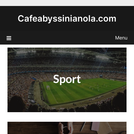
Skip
to
Cafeabyssinianola.com
content
Menu