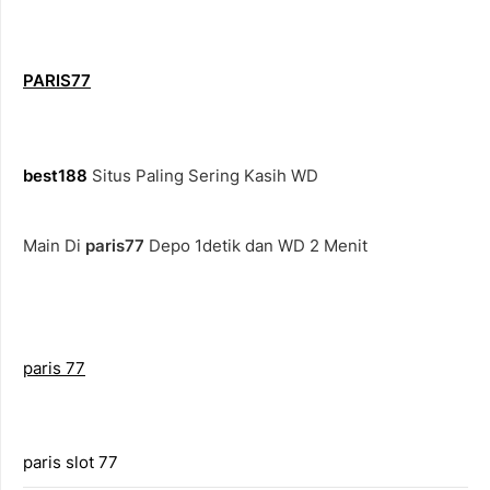
PARIS77
best188
Situs Paling Sering Kasih WD
Main Di
paris77
Depo 1detik dan WD 2 Menit
paris 77
paris slot 77