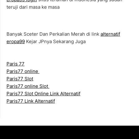
teruji dari masa ke masa
Banyak Sceter Dan Perkalian Merah di link
alternatif
eropa99
Kejar JPnya Sekarang Juga
Paris 77
Paris77 online
Paris77 Slot
Paris77 online Slot
Paris77 Slot Online Link Alternatif
Paris77 Link Alternatif