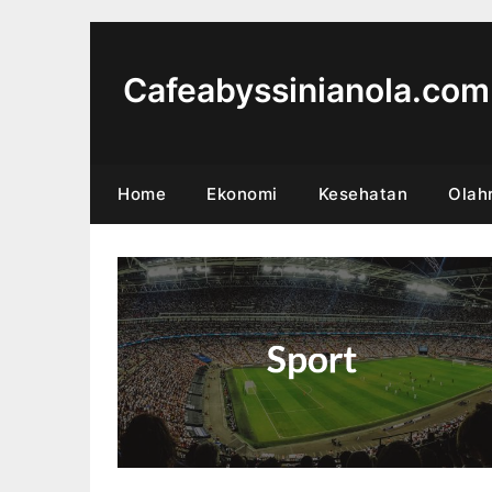
Skip
to
content
Cafeabyssinianola.com
Home
Ekonomi
Kesehatan
Olah