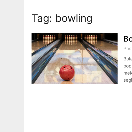
Tag:
bowling
Bo
Pos
Bola
popu
mel
segi