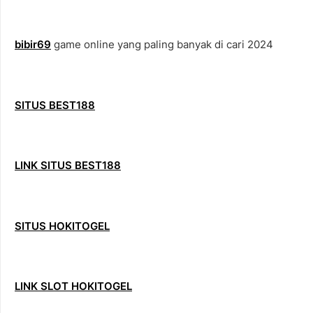
bibir69
game online yang paling banyak di cari 2024
SITUS BEST188
LINK SITUS BEST188
SITUS HOKITOGEL
LINK SLOT HOKITOGEL