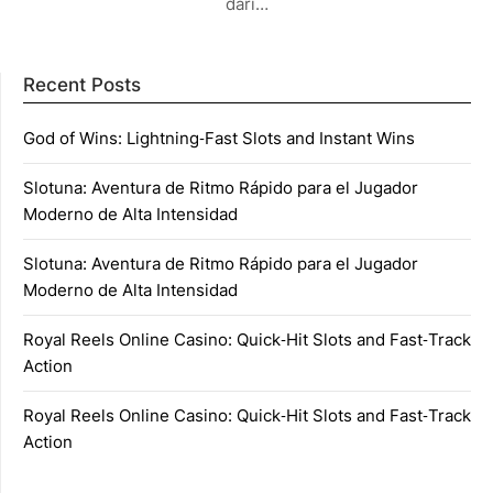
dari…
Recent Posts
God of Wins: Lightning‑Fast Slots and Instant Wins
Slotuna: Aventura de Ritmo Rápido para el Jugador
Moderno de Alta Intensidad
Slotuna: Aventura de Ritmo Rápido para el Jugador
Moderno de Alta Intensidad
Royal Reels Online Casino: Quick‑Hit Slots and Fast‑Track
Action
Royal Reels Online Casino: Quick‑Hit Slots and Fast‑Track
Action