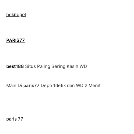
hokitogel
PARIS77
best188
Situs Paling Sering Kasih WD
Main Di
paris77
Depo 1detik dan WD 2 Menit
paris 77