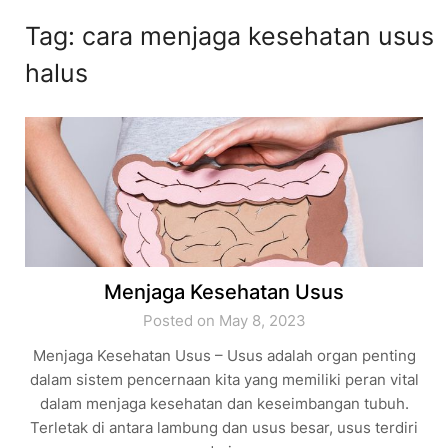
Tag:
cara menjaga kesehatan usus
halus
Menjaga Kesehatan Usus
Posted on May 8, 2023
Menjaga Kesehatan Usus – Usus adalah organ penting
dalam sistem pencernaan kita yang memiliki peran vital
dalam menjaga kesehatan dan keseimbangan tubuh.
Terletak di antara lambung dan usus besar, usus terdiri