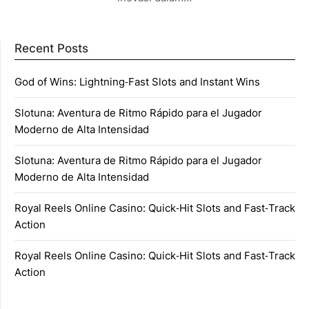
Recent Posts
God of Wins: Lightning‑Fast Slots and Instant Wins
Slotuna: Aventura de Ritmo Rápido para el Jugador
Moderno de Alta Intensidad
Slotuna: Aventura de Ritmo Rápido para el Jugador
Moderno de Alta Intensidad
Royal Reels Online Casino: Quick‑Hit Slots and Fast‑Track
Action
Royal Reels Online Casino: Quick‑Hit Slots and Fast‑Track
Action