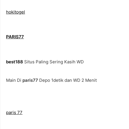
hokitogel
PARIS77
best188
Situs Paling Sering Kasih WD
Main Di
paris77
Depo 1detik dan WD 2 Menit
paris 77