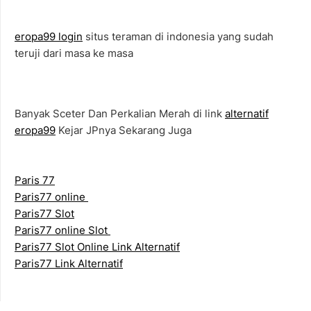
eropa99 login
situs teraman di indonesia yang sudah
teruji dari masa ke masa
Banyak Sceter Dan Perkalian Merah di link
alternatif
eropa99
Kejar JPnya Sekarang Juga
Paris 77
Paris77 online
Paris77 Slot
Paris77 online Slot
Paris77 Slot Online Link Alternatif
Paris77 Link Alternatif