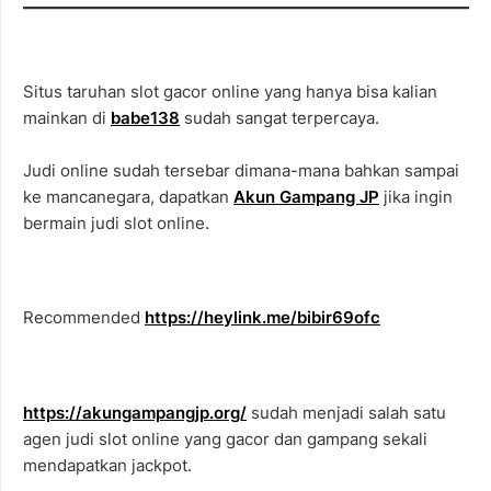
Situs taruhan slot gacor online yang hanya bisa kalian
mainkan di
babe138
sudah sangat terpercaya.
Judi online sudah tersebar dimana-mana bahkan sampai
ke mancanegara, dapatkan
Akun Gampang JP
jika ingin
bermain judi slot online.
Recommended
https://heylink.me/bibir69ofc
https://akungampangjp.org/
sudah menjadi salah satu
agen judi slot online yang gacor dan gampang sekali
mendapatkan jackpot.