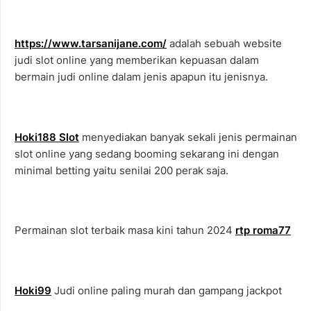
https://www.tarsanijane.com/
adalah sebuah website
judi slot online yang memberikan kepuasan dalam
bermain judi online dalam jenis apapun itu jenisnya.
Hoki188 Slot
menyediakan banyak sekali jenis permainan
slot online yang sedang booming sekarang ini dengan
minimal betting yaitu senilai 200 perak saja.
Permainan slot terbaik masa kini tahun 2024
rtp roma77
Hoki99
Judi online paling murah dan gampang jackpot