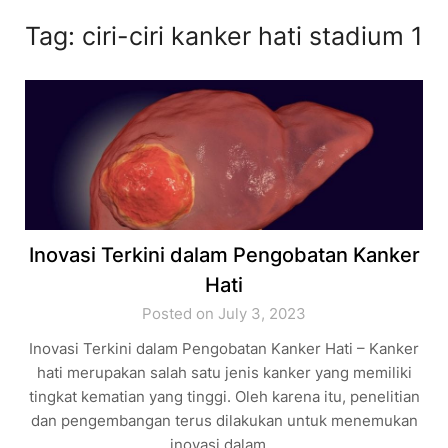
Tag:
ciri-ciri kanker hati stadium 1
Inovasi Terkini dalam Pengobatan Kanker
Hati
Posted on July 3, 2023
Inovasi Terkini dalam Pengobatan Kanker Hati – Kanker
hati merupakan salah satu jenis kanker yang memiliki
tingkat kematian yang tinggi. Oleh karena itu, penelitian
dan pengembangan terus dilakukan untuk menemukan
inovasi dalam…