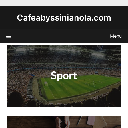
Skip
to
Cafeabyssinianola.com
content
Menu