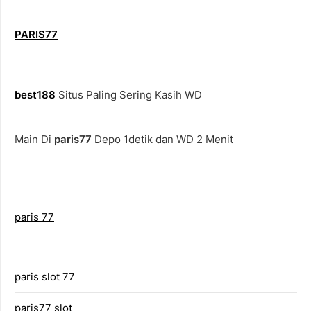
PARIS77
best188
Situs Paling Sering Kasih WD
Main Di
paris77
Depo 1detik dan WD 2 Menit
paris 77
paris slot 77
paris77 slot