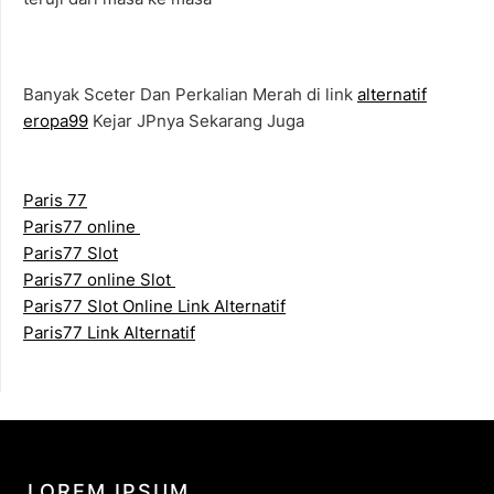
Banyak Sceter Dan Perkalian Merah di link
alternatif
eropa99
Kejar JPnya Sekarang Juga
Paris 77
Paris77 online
Paris77 Slot
Paris77 online Slot
Paris77 Slot Online Link Alternatif
Paris77 Link Alternatif
LOREM IPSUM