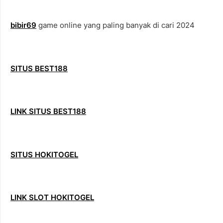
bibir69
game online yang paling banyak di cari 2024
SITUS BEST188
LINK SITUS BEST188
SITUS HOKITOGEL
LINK SLOT HOKITOGEL