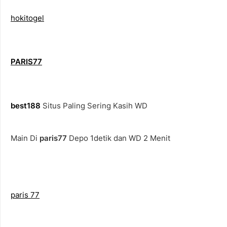
hokitogel
PARIS77
best188
Situs Paling Sering Kasih WD
Main Di
paris77
Depo 1detik dan WD 2 Menit
paris 77