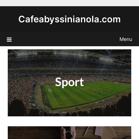
Skip
to
Cafeabyssinianola.com
content
Menu