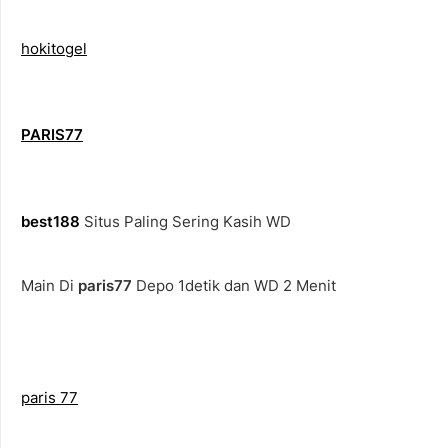
hokitogel
PARIS77
best188
Situs Paling Sering Kasih WD
Main Di
paris77
Depo 1detik dan WD 2 Menit
paris 77