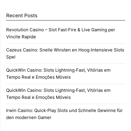
Recent Posts
Revolution Casino – Slot Fast‑Fire & Live Gaming per
Vincite Rapide
Cazeus Casino: Snelle Winsten en Hoog‑Intensieve Slots
Spel
QuickWin Casino: Slots Lightning‑Fast, Vitórias em
Tempo Real e Emoções Móveis
QuickWin Casino: Slots Lightning‑Fast, Vitórias em
Tempo Real e Emoções Móveis
Irwin Casino: Quick‑Play Slots und Schnelle Gewinne für
den modernen Gamer