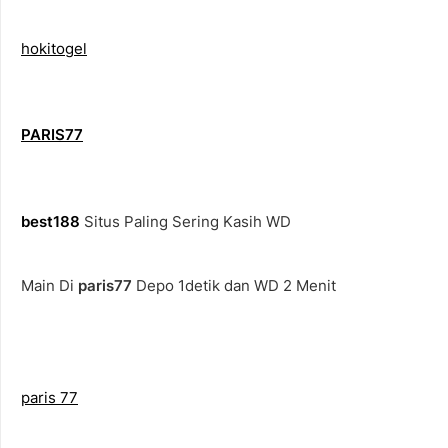
hokitogel
PARIS77
best188
Situs Paling Sering Kasih WD
Main Di
paris77
Depo 1detik dan WD 2 Menit
paris 77