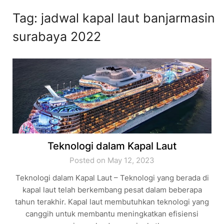
Tag:
jadwal kapal laut banjarmasin
surabaya 2022
Teknologi dalam Kapal Laut
Posted on May 12, 2023
Teknologi dalam Kapal Laut – Teknologi yang berada di
kapal laut telah berkembang pesat dalam beberapa
tahun terakhir. Kapal laut membutuhkan teknologi yang
canggih untuk membantu meningkatkan efisiensi