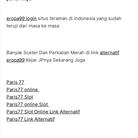
eropa99 login
situs teraman di indonesia yang sudah
teruji dari masa ke masa
Banyak Sceter Dan Perkalian Merah di link
alternatif
eropa99
Kejar JPnya Sekarang Juga
Paris 77
Paris77 online
Paris77 Slot
Paris77 online Slot
Paris77 Slot Online Link Alternatif
Paris77 Link Alternatif