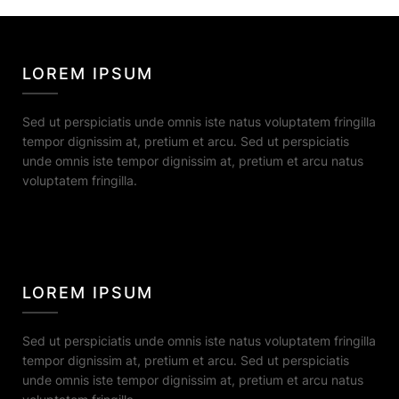
LOREM IPSUM
Sed ut perspiciatis unde omnis iste natus voluptatem fringilla
tempor dignissim at, pretium et arcu. Sed ut perspiciatis
unde omnis iste tempor dignissim at, pretium et arcu natus
voluptatem fringilla.
LOREM IPSUM
Sed ut perspiciatis unde omnis iste natus voluptatem fringilla
tempor dignissim at, pretium et arcu. Sed ut perspiciatis
unde omnis iste tempor dignissim at, pretium et arcu natus