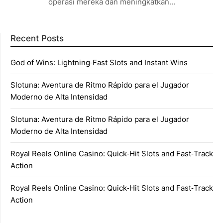
operasi mereka dan meningkatkan…
Recent Posts
God of Wins: Lightning‑Fast Slots and Instant Wins
Slotuna: Aventura de Ritmo Rápido para el Jugador
Moderno de Alta Intensidad
Slotuna: Aventura de Ritmo Rápido para el Jugador
Moderno de Alta Intensidad
Royal Reels Online Casino: Quick‑Hit Slots and Fast‑Track
Action
Royal Reels Online Casino: Quick‑Hit Slots and Fast‑Track
Action