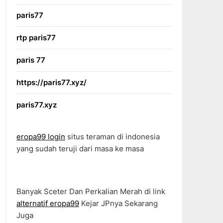
paris77
rtp paris77
paris 77
https://paris77.xyz/
paris77.xyz
eropa99 login
situs teraman di indonesia
yang sudah teruji dari masa ke masa
Banyak Sceter Dan Perkalian Merah di link
alternatif eropa99
Kejar JPnya Sekarang
Juga