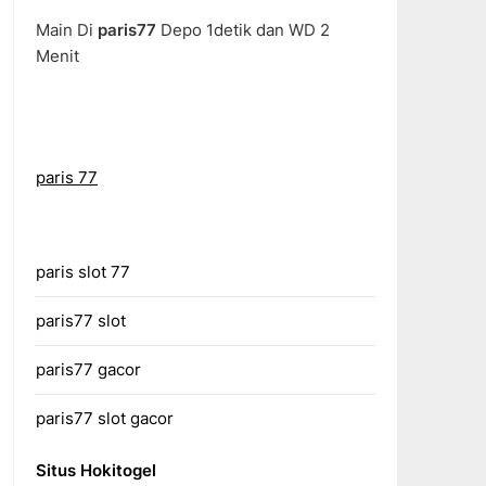
Main Di
paris77
Depo 1detik dan WD 2
Menit
paris 77
paris slot 77
paris77 slot
paris77 gacor
paris77 slot gacor
Situs Hokitogel