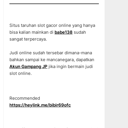
Situs taruhan slot gacor online yang hanya
bisa kalian mainkan di
babe138
sudah
sangat terpercaya.
Judi online sudah tersebar dimana-mana
bahkan sampai ke mancanegara, dapatkan
Akun Gampang JP
jika ingin bermain judi
slot online.
Recommended
https://heylink.me/bibir69ofc