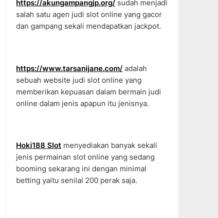
https://akungampangjp.org/
sudah menjadi
salah satu agen judi slot online yang gacor
dan gampang sekali mendapatkan jackpot.
https://www.tarsanijane.com/
adalah
sebuah website judi slot online yang
memberikan kepuasan dalam bermain judi
online dalam jenis apapun itu jenisnya.
Hoki188 Slot
menyediakan banyak sekali
jenis permainan slot online yang sedang
booming sekarang ini dengan minimal
betting yaitu senilai 200 perak saja.