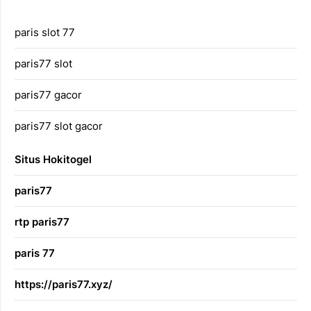
paris slot 77
paris77 slot
paris77 gacor
paris77 slot gacor
Situs Hokitogel
paris77
rtp paris77
paris 77
https://paris77.xyz/