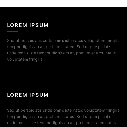
LOREM IPSUM
Sed ut perspiciatis unde omnis iste natus voluptatem fringilla
tempor dignissim at, pretium et arcu. Sed ut perspiciatis
unde omnis iste tempor dignissim at, pretium et arcu natus
voluptatem fringilla.
LOREM IPSUM
Sed ut perspiciatis unde omnis iste natus voluptatem fringilla
tempor dignissim at, pretium et arcu. Sed ut perspiciatis
unde omnis iste tempor dignissim at, pretium et arcu natus