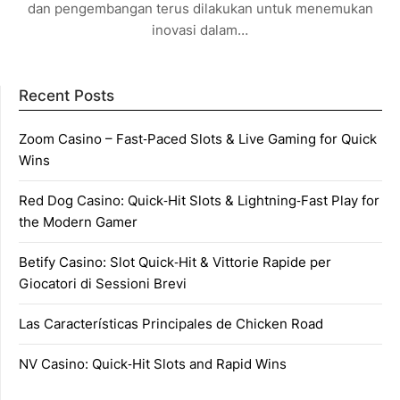
dan pengembangan terus dilakukan untuk menemukan
inovasi dalam…
Recent Posts
Zoom Casino – Fast‑Paced Slots & Live Gaming for Quick
Wins
Red Dog Casino: Quick‑Hit Slots & Lightning‑Fast Play for
the Modern Gamer
Betify Casino: Slot Quick‑Hit & Vittorie Rapide per
Giocatori di Sessioni Brevi
Las Características Principales de Chicken Road
NV Casino: Quick‑Hit Slots and Rapid Wins