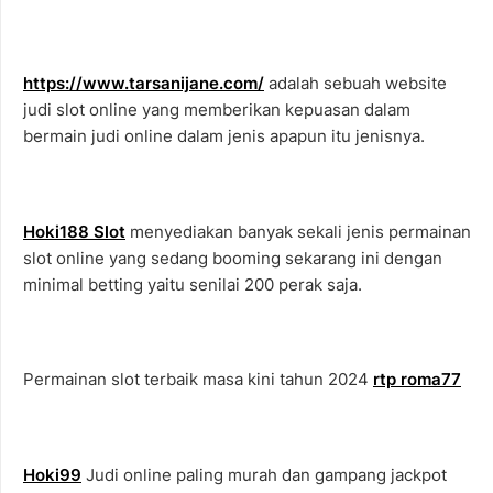
https://www.tarsanijane.com/
adalah sebuah website
judi slot online yang memberikan kepuasan dalam
bermain judi online dalam jenis apapun itu jenisnya.
Hoki188 Slot
menyediakan banyak sekali jenis permainan
slot online yang sedang booming sekarang ini dengan
minimal betting yaitu senilai 200 perak saja.
Permainan slot terbaik masa kini tahun 2024
rtp roma77
Hoki99
Judi online paling murah dan gampang jackpot