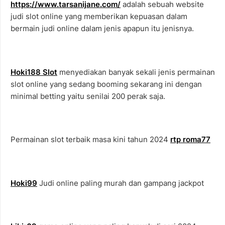
https://www.tarsanijane.com/
adalah sebuah website
judi slot online yang memberikan kepuasan dalam
bermain judi online dalam jenis apapun itu jenisnya.
Hoki188 Slot
menyediakan banyak sekali jenis permainan
slot online yang sedang booming sekarang ini dengan
minimal betting yaitu senilai 200 perak saja.
Permainan slot terbaik masa kini tahun 2024
rtp roma77
Hoki99
Judi online paling murah dan gampang jackpot