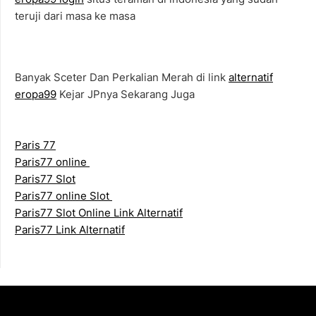
teruji dari masa ke masa
Banyak Sceter Dan Perkalian Merah di link
alternatif
eropa99
Kejar JPnya Sekarang Juga
Paris 77
Paris77 online
Paris77 Slot
Paris77 online Slot
Paris77 Slot Online Link Alternatif
Paris77 Link Alternatif