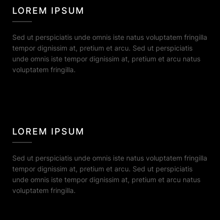
LOREM IPSUM
Sed ut perspiciatis unde omnis iste natus voluptatem fringilla
tempor dignissim at, pretium et arcu. Sed ut perspiciatis
unde omnis iste tempor dignissim at, pretium et arcu natus
voluptatem fringilla.
LOREM IPSUM
Sed ut perspiciatis unde omnis iste natus voluptatem fringilla
tempor dignissim at, pretium et arcu. Sed ut perspiciatis
unde omnis iste tempor dignissim at, pretium et arcu natus
voluptatem fringilla.