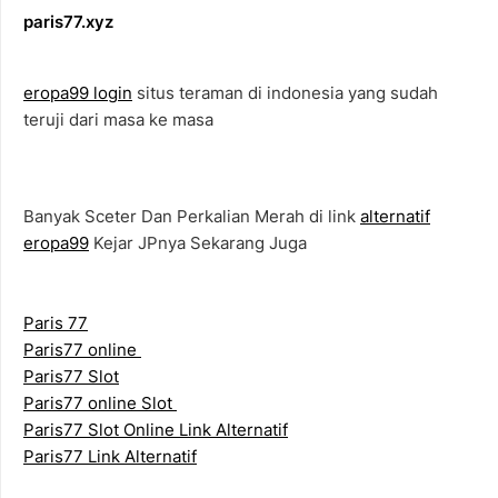
paris77.xyz
eropa99 login
situs teraman di indonesia yang sudah
teruji dari masa ke masa
Banyak Sceter Dan Perkalian Merah di link
alternatif
eropa99
Kejar JPnya Sekarang Juga
Paris 77
Paris77 online
Paris77 Slot
Paris77 online Slot
Paris77 Slot Online Link Alternatif
Paris77 Link Alternatif