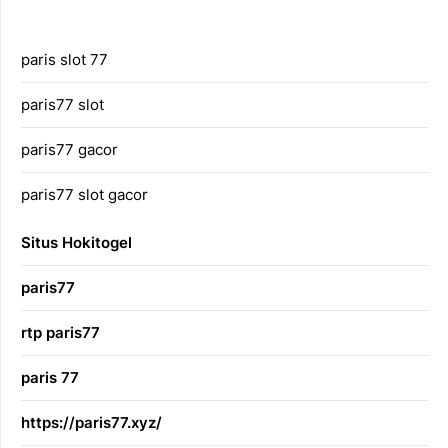
paris slot 77
paris77 slot
paris77 gacor
paris77 slot gacor
Situs Hokitogel
paris77
rtp paris77
paris 77
https://paris77.xyz/