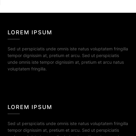
LOREM IPSUM
Sed ut perspiciatis unde omnis iste natus voluptatem fringilla
tempor dignissim at, pretium et arcu. Sed ut perspiciatis
unde omnis iste tempor dignissim at, pretium et arcu natus
voluptatem fringilla.
LOREM IPSUM
Sed ut perspiciatis unde omnis iste natus voluptatem fringilla
tempor dignissim at, pretium et arcu. Sed ut perspiciatis