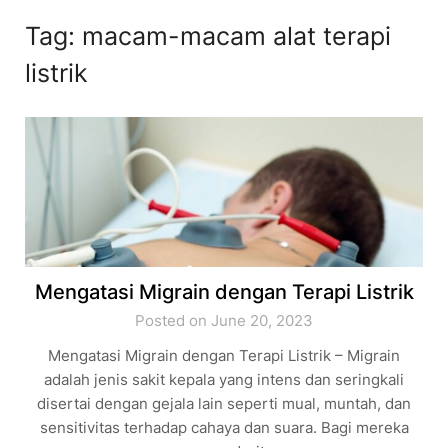
Tag:
macam-macam alat terapi
listrik
Mengatasi Migrain dengan Terapi Listrik
Posted on June 20, 2023
Mengatasi Migrain dengan Terapi Listrik – Migrain
adalah jenis sakit kepala yang intens dan seringkali
disertai dengan gejala lain seperti mual, muntah, dan
sensitivitas terhadap cahaya dan suara. Bagi mereka