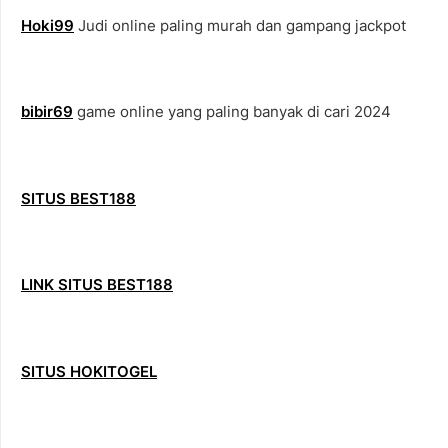
Hoki99
Judi online paling murah dan gampang jackpot
bibir69
game online yang paling banyak di cari 2024
SITUS BEST188
LINK SITUS BEST188
SITUS HOKITOGEL