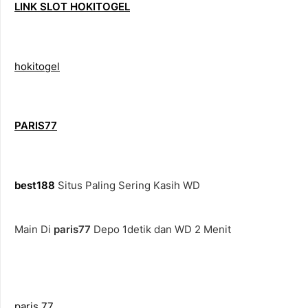
LINK SLOT HOKITOGEL
hokitogel
PARIS77
best188
Situs Paling Sering Kasih WD
Main Di
paris77
Depo 1detik dan WD 2 Menit
paris 77