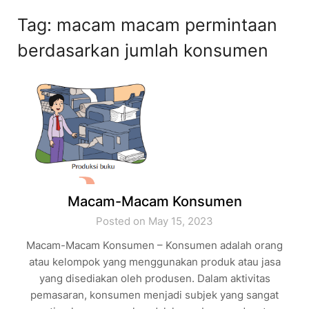
Tag:
macam macam permintaan
berdasarkan jumlah konsumen
Macam-Macam Konsumen
Posted on May 15, 2023
Macam-Macam Konsumen – Konsumen adalah orang
atau kelompok yang menggunakan produk atau jasa
yang disediakan oleh produsen. Dalam aktivitas
pemasaran, konsumen menjadi subjek yang sangat