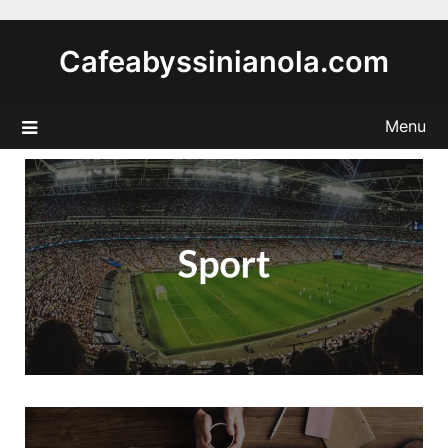
Skip
to
Cafeabyssinianola.com
content
Menu