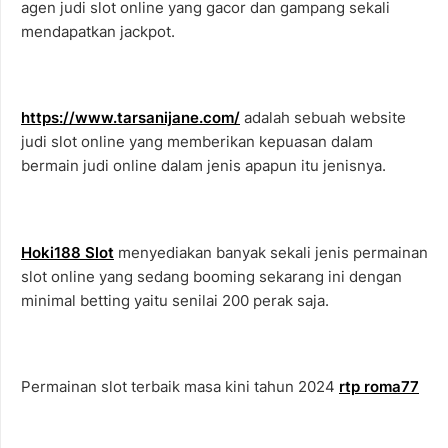
agen judi slot online yang gacor dan gampang sekali
mendapatkan jackpot.
https://www.tarsanijane.com/
adalah sebuah website
judi slot online yang memberikan kepuasan dalam
bermain judi online dalam jenis apapun itu jenisnya.
Hoki188 Slot
menyediakan banyak sekali jenis permainan
slot online yang sedang booming sekarang ini dengan
minimal betting yaitu senilai 200 perak saja.
Permainan slot terbaik masa kini tahun 2024
rtp roma77