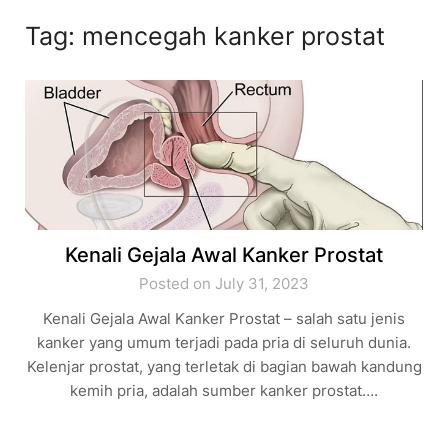
Tag:
mencegah kanker prostat
Kenali Gejala Awal Kanker Prostat
Posted on July 31, 2023
Kenali Gejala Awal Kanker Prostat – salah satu jenis
kanker yang umum terjadi pada pria di seluruh dunia.
Kelenjar prostat, yang terletak di bagian bawah kandung
kemih pria, adalah sumber kanker prostat….