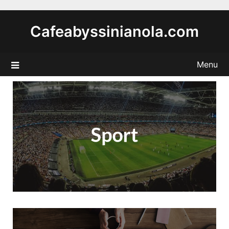
Skip
to
Cafeabyssinianola.com
content
Menu