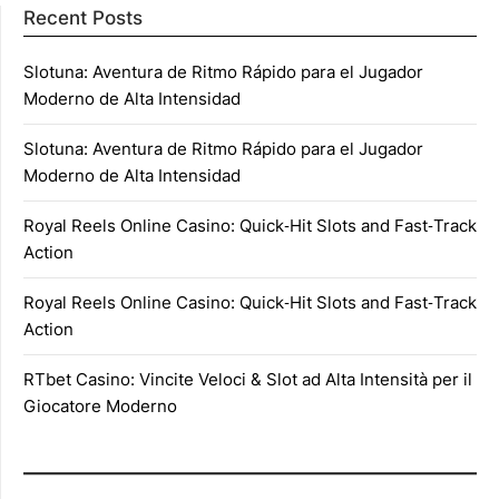
Recent Posts
Slotuna: Aventura de Ritmo Rápido para el Jugador
Moderno de Alta Intensidad
Slotuna: Aventura de Ritmo Rápido para el Jugador
Moderno de Alta Intensidad
Royal Reels Online Casino: Quick‑Hit Slots and Fast‑Track
Action
Royal Reels Online Casino: Quick‑Hit Slots and Fast‑Track
Action
RTbet Casino: Vincite Veloci & Slot ad Alta Intensità per il
Giocatore Moderno