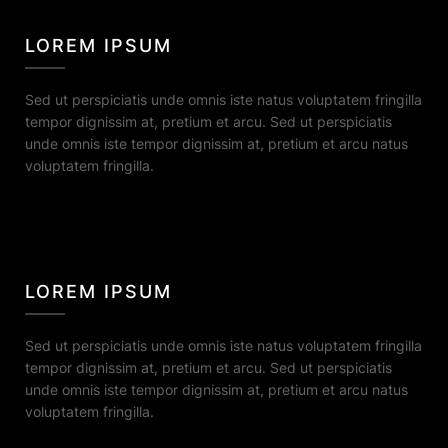
LOREM IPSUM
Sed ut perspiciatis unde omnis iste natus voluptatem fringilla
tempor dignissim at, pretium et arcu. Sed ut perspiciatis
unde omnis iste tempor dignissim at, pretium et arcu natus
voluptatem fringilla.
LOREM IPSUM
Sed ut perspiciatis unde omnis iste natus voluptatem fringilla
tempor dignissim at, pretium et arcu. Sed ut perspiciatis
unde omnis iste tempor dignissim at, pretium et arcu natus
voluptatem fringilla.