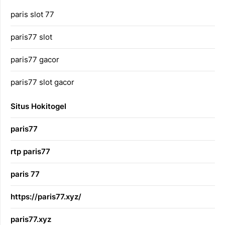
paris slot 77
paris77 slot
paris77 gacor
paris77 slot gacor
Situs Hokitogel
paris77
rtp paris77
paris 77
https://paris77.xyz/
paris77.xyz