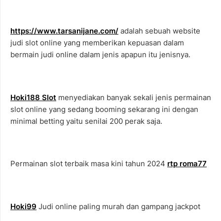
https://www.tarsanijane.com/
adalah sebuah website
judi slot online yang memberikan kepuasan dalam
bermain judi online dalam jenis apapun itu jenisnya.
Hoki188 Slot
menyediakan banyak sekali jenis permainan
slot online yang sedang booming sekarang ini dengan
minimal betting yaitu senilai 200 perak saja.
Permainan slot terbaik masa kini tahun 2024
rtp roma77
Hoki99
Judi online paling murah dan gampang jackpot