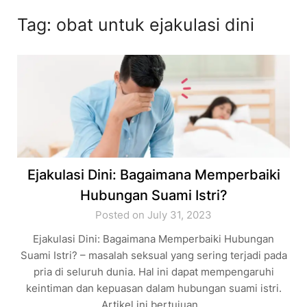
Tag:
obat untuk ejakulasi dini
Ejakulasi Dini: Bagaimana Memperbaiki
Hubungan Suami Istri?
Posted on July 31, 2023
Ejakulasi Dini: Bagaimana Memperbaiki Hubungan
Suami Istri? – masalah seksual yang sering terjadi pada
pria di seluruh dunia. Hal ini dapat mempengaruhi
keintiman dan kepuasan dalam hubungan suami istri.
Artikel ini bertujuan…