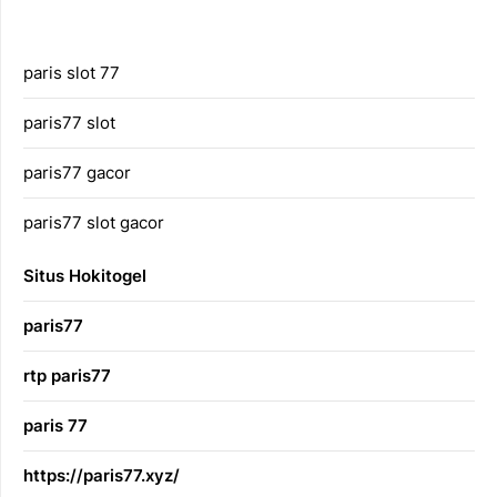
paris slot 77
paris77 slot
paris77 gacor
paris77 slot gacor
Situs Hokitogel
paris77
rtp paris77
paris 77
https://paris77.xyz/