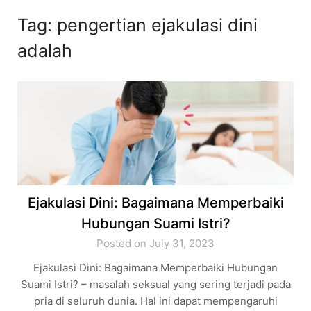
Tag:
pengertian ejakulasi dini
adalah
Ejakulasi Dini: Bagaimana Memperbaiki
Hubungan Suami Istri?
Posted on July 31, 2023
Ejakulasi Dini: Bagaimana Memperbaiki Hubungan
Suami Istri? – masalah seksual yang sering terjadi pada
pria di seluruh dunia. Hal ini dapat mempengaruhi