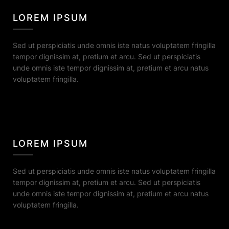
LOREM IPSUM
Sed ut perspiciatis unde omnis iste natus voluptatem fringilla
tempor dignissim at, pretium et arcu. Sed ut perspiciatis
unde omnis iste tempor dignissim at, pretium et arcu natus
voluptatem fringilla.
LOREM IPSUM
Sed ut perspiciatis unde omnis iste natus voluptatem fringilla
tempor dignissim at, pretium et arcu. Sed ut perspiciatis
unde omnis iste tempor dignissim at, pretium et arcu natus
voluptatem fringilla.