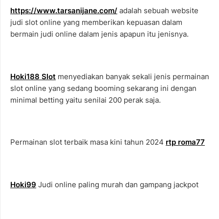
https://www.tarsanijane.com/
adalah sebuah website
judi slot online yang memberikan kepuasan dalam
bermain judi online dalam jenis apapun itu jenisnya.
Hoki188 Slot
menyediakan banyak sekali jenis permainan
slot online yang sedang booming sekarang ini dengan
minimal betting yaitu senilai 200 perak saja.
Permainan slot terbaik masa kini tahun 2024
rtp roma77
Hoki99
Judi online paling murah dan gampang jackpot