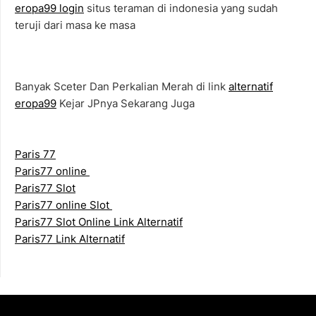
eropa99 login
situs teraman di indonesia yang sudah
teruji dari masa ke masa
Banyak Sceter Dan Perkalian Merah di link
alternatif
eropa99
Kejar JPnya Sekarang Juga
Paris 77
Paris77 online
Paris77 Slot
Paris77 online Slot
Paris77 Slot Online Link Alternatif
Paris77 Link Alternatif