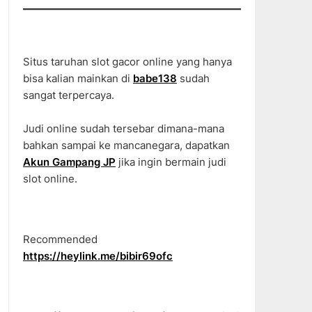
Situs taruhan slot gacor online yang hanya
bisa kalian mainkan di
babe138
sudah
sangat terpercaya.
Judi online sudah tersebar dimana-mana
bahkan sampai ke mancanegara, dapatkan
Akun Gampang JP
jika ingin bermain judi
slot online.
Recommended
https://heylink.me/bibir69ofc