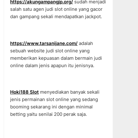
https://akungampangjp.org/
sudah menjadi
salah satu agen judi slot online yang gacor
dan gampang sekali mendapatkan jackpot.
https://www.tarsanijane.com/
adalah
sebuah website judi slot online yang
memberikan kepuasan dalam bermain judi
online dalam jenis apapun itu jenisnya.
Hoki188 Slot
menyediakan banyak sekali
jenis permainan slot online yang sedang
booming sekarang ini dengan minimal
betting yaitu senilai 200 perak saja.