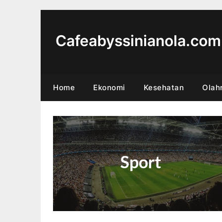
Skip
to
content
Cafeabyssinianola.com
Home
Ekonomi
Kesehatan
Olah