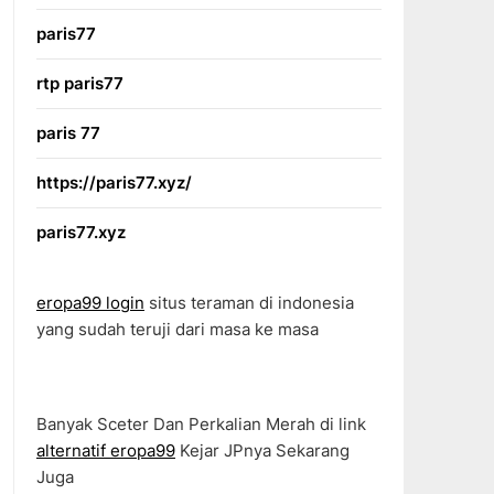
paris77
rtp paris77
paris 77
https://paris77.xyz/
paris77.xyz
eropa99 login
situs teraman di indonesia
yang sudah teruji dari masa ke masa
Banyak Sceter Dan Perkalian Merah di link
alternatif eropa99
Kejar JPnya Sekarang
Juga