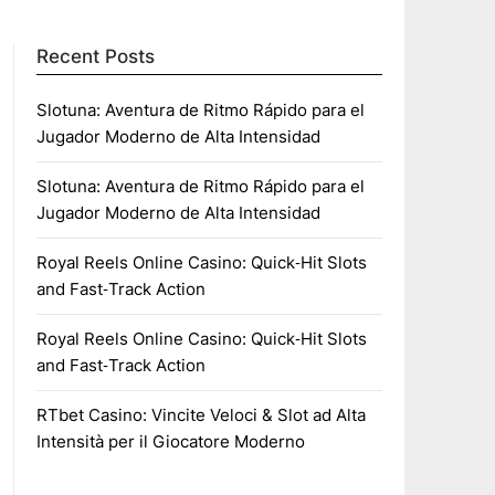
Recent Posts
Slotuna: Aventura de Ritmo Rápido para el
Jugador Moderno de Alta Intensidad
Slotuna: Aventura de Ritmo Rápido para el
Jugador Moderno de Alta Intensidad
Royal Reels Online Casino: Quick‑Hit Slots
and Fast‑Track Action
Royal Reels Online Casino: Quick‑Hit Slots
and Fast‑Track Action
RTbet Casino: Vincite Veloci & Slot ad Alta
Intensità per il Giocatore Moderno