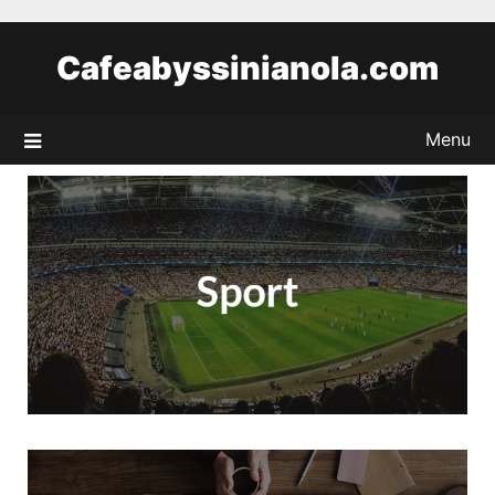
Skip
to
Cafeabyssinianola.com
content
Menu