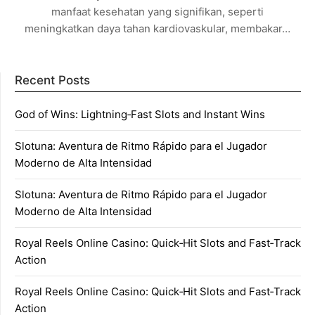
manfaat kesehatan yang signifikan, seperti
meningkatkan daya tahan kardiovaskular, membakar…
Recent Posts
God of Wins: Lightning‑Fast Slots and Instant Wins
Slotuna: Aventura de Ritmo Rápido para el Jugador
Moderno de Alta Intensidad
Slotuna: Aventura de Ritmo Rápido para el Jugador
Moderno de Alta Intensidad
Royal Reels Online Casino: Quick‑Hit Slots and Fast‑Track
Action
Royal Reels Online Casino: Quick‑Hit Slots and Fast‑Track
Action