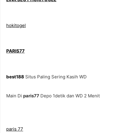
hokitogel
PARIS77
best188
Situs Paling Sering Kasih WD
Main Di
paris77
Depo 1detik dan WD 2 Menit
paris 77