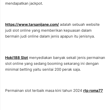
mendapatkan jackpot.
https://www.tarsanijane.com/
adalah sebuah website
judi slot online yang memberikan kepuasan dalam
bermain judi online dalam jenis apapun itu jenisnya.
Hoki188 Slot
menyediakan banyak sekali jenis permainan
slot online yang sedang booming sekarang ini dengan
minimal betting yaitu senilai 200 perak saja.
Permainan slot terbaik masa kini tahun 2024
rtp roma77